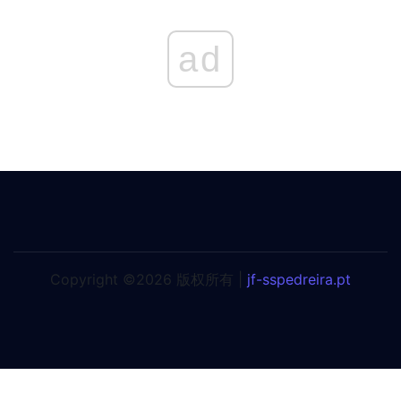
ad
Copyright ©2026 版权所有 |
jf-sspedreira.pt