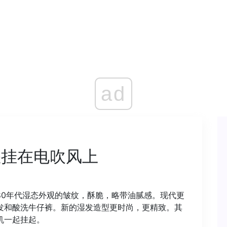
ad
您挂在电吹风上
80年代湿态外观的皱纹，酥脆，略带油腻感。现代更
发和酸洗牛仔裤。新的湿发造型更时尚，更精致。其
机一起挂起。