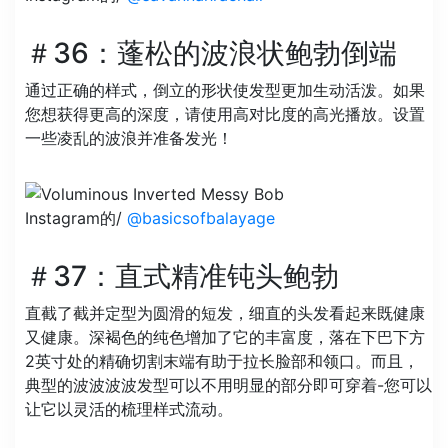
＃36：蓬松的波浪状鲍勃倒端
通过正确的样式，倒立的形状使发型更加生动活泼。如果
您想获得更高的深度，请使用高对比度的高光播放。设置
一些凌乱的波浪并准备发光！
Instagram的/
@basicsofbalayage
＃37：直式精准钝头鲍勃
直截了截并定型为圆滑的短发，细直的头发看起来既健康
又健康。深褐色的纯色增加了它的丰富度，落在下巴下方
2英寸处的精确切割末端有助于拉长脸部和领口。而且，
典型的波波波波发型可以不用明显的部分即可穿着-您可以
让它以灵活的梳理样式流动。